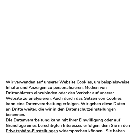
Wohnen
Digitale HausBlick
Immobilien-Lage
2021
Wir bleiben
während der
zuversichtlich!
Corona-Krise
Besucherbefragung
RückBlick
HausBlick
Zukünftiges
Wohnen
Wir verwenden auf unserer Website Cookies, um beispielsweise
Inhalte und Anzeigen zu personalisieren, Medien von
Generation 55+
Drittanbietern einzubinden oder den Verkehr auf unserer
Website zu analysieren. Auch durch das Setzen von Cookies
kann eine Datenverarbeitung erfolgen. Wir geben diese Daten
Neues Format
an Dritte weiter, die wir in den Datenschutzeinstellungen
benennen.
Die Datenverarbeitung kann mit Ihrer Einwilligung oder auf
Grundlage eines berechtigten Interesses erfolgen, dem Sie in den
Privatsphäre-Einstellungen
widersprechen können . Sie haben