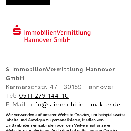
S-ImmobilienVermittlung Hannover
GmbH
Karmarschstr. 47 | 30159 Hannover
Tel:
0511 279 144-10
E-Mail:
info@s-immobilien-makler.de
Internet:
www.s-immobilien-makler.de
Wir verwenden auf unserer Website Cookies, um beispielsweise
Inhalte und Anzeigen zu personalisieren, Medien von
Mehr Infos
Drittanbietern einzubinden oder den Verkehr auf unserer
Website zu analysieren. Auch durch das Setzen von Cookies