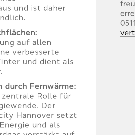
freu
us und ist daher
erre
ndlich.
051
hflächen:
ver
ung auf allen
ine verbesserte
ter und dient als
.
n durch Fernwärme:
zentrale Rolle für
rgiewende. Der
city Hannover setzt
Energie und als