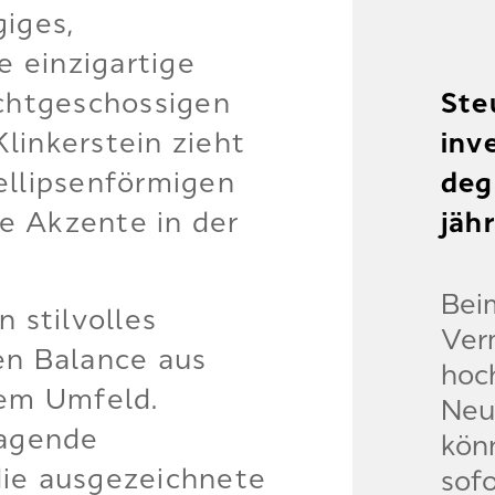
iges,
e einzigartige
achtgeschossigen
Ste
linkerstein zieht
inv
 ellipsenförmigen
deg
e Akzente in der
jähr
Bei
 stilvolles
Ver
en Balance aus
hoc
gem Umfeld.
Neu
ragende
kön
ie ausgezeichnete
sofo