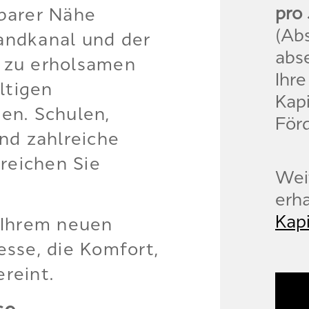
pro 
lbarer Nähe
(Ab
landkanal und der
abs
e zu erholsamen
Ihre
ltigen
Kapi
den. Schulen,
För
nd zahlreiche
reichen Sie
Wei
erha
Kapi
 Ihrem neuen
sse, die Komfort,
ereint.