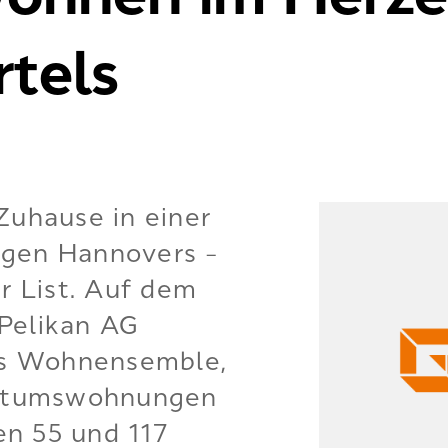
rtels
Zuhause in einer
agen Hannovers –
r List. Auf dem
Pelikan AG
ges Wohnensemble,
gentumswohnungen
n 55 und 117