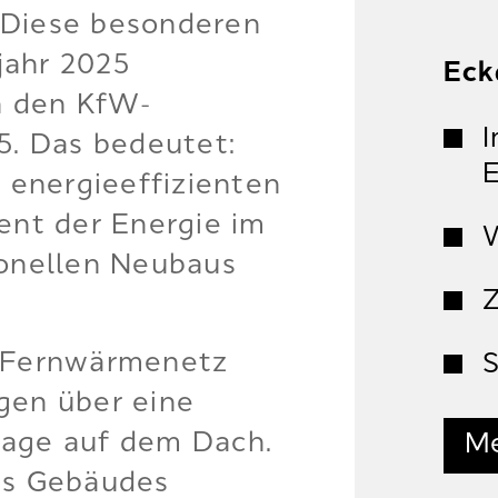
 Diese besonderen
jahr 2025
Eck
n den KfW-
I
5. Das bedeutet:
m energieeffizienten
ent der Energie im
W
ionellen Neubaus
Z
s Fernwärmenetz
S
gen über eine
lage auf dem Dach.
Me
es Gebäudes