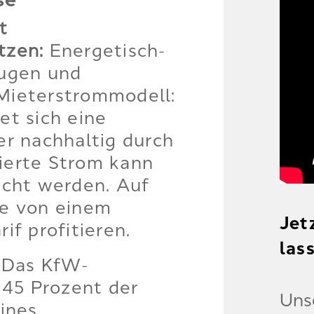
se
t
tzen:
Energetisch-
eugen und
Mieterstrommodell:
et sich eine
er nachhaltig durch
ierte Strom kann
ucht werden. Auf
ie von einem
Jet
if profitieren.
las
Das KfW-
 45 Prozent der
Uns
ines