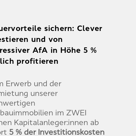
uervorteile sichern: Clever
estieren und von
ressiver AfA in Höhe 5 %
lich profitieren
m Erwerb und der
mietung unserer
hwertigen
bauimmobilien im ZWEI
nen Kapitalanleger:innen ab
rt
5 % der Investitionskosten